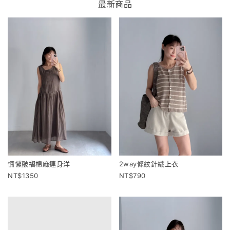
最新商品
慵懶皺褶棉麻連身洋
2way條紋針織上衣
1350
790