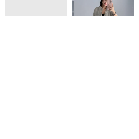
vline亞麻排釦連衣裙
口袋天絲襯衫
1390
1350