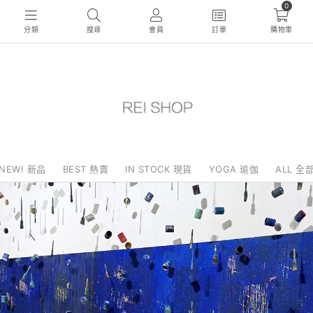
0
分類
搜尋
會員
訂單
購物車
NEW! 新品
BEST 熱賣
IN STOCK 現貨
YOGA 瑜伽
ALL 全