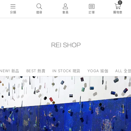
0
分類
搜尋
會員
訂單
購物車
NEW! 新品
BEST 熱賣
IN STOCK 現貨
YOGA 瑜伽
ALL 全