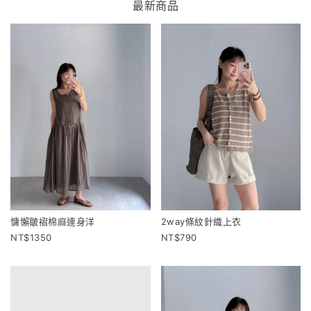
最新商品
慵懶皺褶棉麻連身洋
2way條紋針織上衣
1350
790