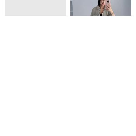
vline亞麻排釦連衣裙
口袋天絲襯衫
1390
1350